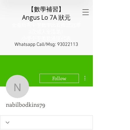
【數學補習】
Angus Lo 7A 狀元
全港所有中學數學比賽團體冠軍
2次個人全港第1
小學中學奧數港隊代表
​Whatsapp Call/Msg:
93022113
More actions
Follow
nabilbodkins79
nabilbodkins79