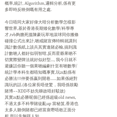
概率,統計, Algorithm,邏輯分析,係有更
多即時反映倒嘅有用之處.
今日唔同大家好偉大咁分析數學怎樣影
響世界,基於香港長期矮化數學/科學專
才,tvb夠膽死搵陳豪玩草地滾球同你搬條
碰撞公式出來計,啲戒賭宣傳特輯就講到
識計數係紙上談兵其實逢賭必輸,搞到識
計數啲人都好似弱智咁,反而星爺果啲不
切實際變牌法就好似好型..., 我今日就不
避嫌話你聽一個果啲編劇什至有啲數學/
統計學本科生都唔知嘅事實,玩21點係有
必勝法!!!仲要係嬴到開巷......如果係絕對
識玩的話.(各位家長唔使驚，我唔係鼓勵
賭博~~XDD不妨先睇故唔好駁故)
其實21點必勝呢個已經係超級old news,
不過太多不科學賭徒亂up 當秘笈,香港也
太多人聽倒賭都已經當衰嘢唔敢正面分
析,所以先無咩人知.