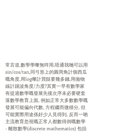
常言道,數學學嚟無咩用,唔通我哋可以用
sin/cos/tan,同弓形上的圓周角計個西瓜
嘅角度,用log嚟計買餸要幾多錢,用拋物
線計踢波角度/力度?其實一早有數學家
有提過數學嘅發展先後次序未必要硬套
落數學教育上面, 例如正常大多數數學嘅
發展可能偏向代數, 方程繼而微積分, 但
可能實際用途係好少人見得到, 反而一啲
主流教育忽視嘅正常人都數得倒嘅數學 
- 離散數學(discrete mathematics) 包括