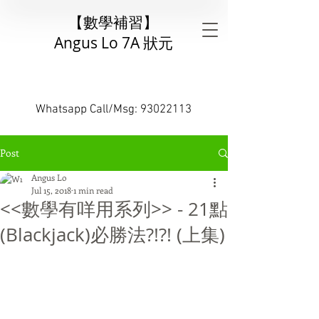
【數學補習】
Angus Lo 7A 狀元
全港所有中學數學比賽團體冠軍
2次個人全港第1
小學中學奧數港隊代表
​Whatsapp Call/Msg:
93022113
Post
Angus Lo
Jul 15, 2018
1 min read
<<數學有咩用系列>> - 21點
(Blackjack)必勝法?!?! (上集)