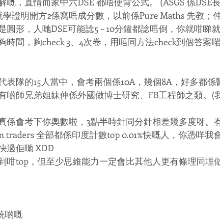
嘅，直情而家中六DSE 都唔使背公式。 (ASGS 係DS
就學證明開方2係寫唔成分數，以前係Pure Maths 先教
圓形，人哋DSE可能諗5 – 10分鐘都諗唔倒，你就咁睇
時間，夠check 3、4次卷，用唔同方法check到個答
代表隊的15人當中，會考兩個係10A，幾個8A，好多都
有啲師兄弟姐妹仲係外國做博士研究、FB工程師之類。(
真係會考下你奧數啦，3點半時針同分針相差幾多度呀。
m traders 全部都係印度計數top 0.01%快嘅人，你憑咩
過佢哋 XDD
到咁top，但至少思維能力一定會比其他人更有條理同埋
正統啲嘅