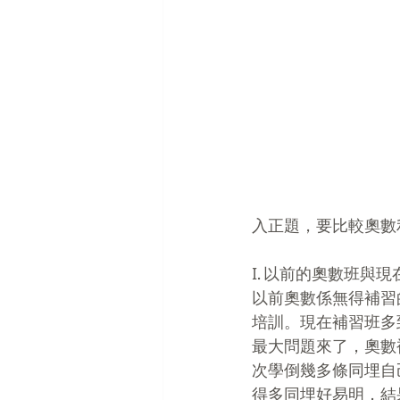
入正題，要比較奧數
I. 以前的奧數班與
以前奧數係無得補習
培訓。現在補習班多
最大問題來了，奧數
次學倒幾多條同埋自
得多同埋好易明，結