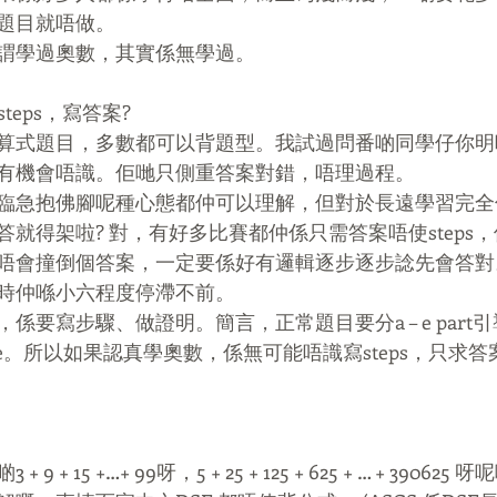
題目就唔做。
謂學過奧數，其實係無學過。
steps，寫答案?
算式題目，多數都可以背題型。我試過問番啲同學仔你明
有機會唔識。佢哋只側重答案對錯，唔理過程。
臨急抱佛腳呢種心態都仲可以理解，但對於長遠學習完全
就得架啦? 對，有好多比賽都仲係只需答案唔使steps
唔會撞倒個答案，一定要係好有邏輯逐步逐步諗先會答對
時仲喺小六程度停滯不前。
係要寫步驟、做證明。簡言，正常題目要分a – e part
接做e。所以如果認真學奧數，係無可能唔識寫steps，只求
+ 15 +…+ 99呀，5 + 25 + 125 + 625 + … + 390625