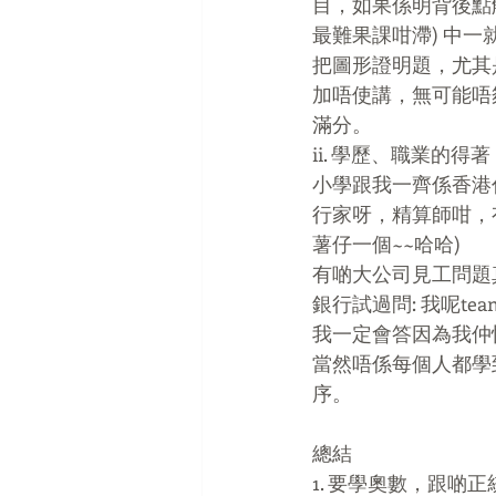
目，如果係明背後點解
最難果課咁滯) 中一
把圖形證明題，尤其是
加唔使講，無可能唔夠
滿分。
ii. 學歷、職業的得著
小學跟我一齊係香港
行家呀，精算師咁，
薯仔一個~~哈哈)
有啲大公司見工問題
銀行試過問: 我呢tea
我一定會答因為我仲快
當然唔係每個人都學
序。
總結
1. 要學奧數，跟啲