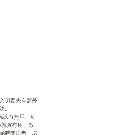
入倒圍先有額外
法。
係諗有無用、每
樣就實有用、做
啲時間思考、培