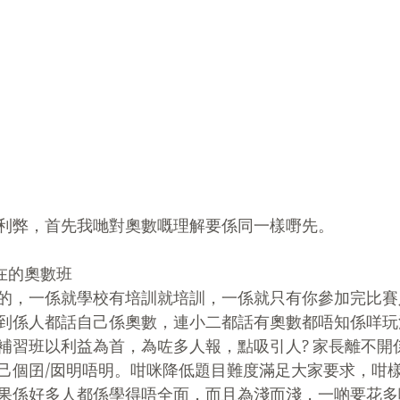
利弊，首先我哋對奧數嘅理解要係同一樣嘢先。
現在的奧數班
的，一係就學校有培訓就培訓，一係就只有你參加完比賽
到係人都話自己係奧數，連小二都話有奧數都唔知係咩玩
補習班以利益為首，為咗多人報，點吸引人? 家長離不開
己個囝/囡明唔明。咁咪降低題目難度滿足大家要求，咁
果係好多人都係學得唔全面，而且為淺而淺，一啲要花多