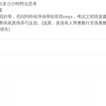
付出多少少時間去思考
案
唔好學，否則到時候淨係學咗唔寫steps，考試之前唔溫
弊病就真係弄巧反拙。(認真，真係有人學奧數什至係奧
償失)