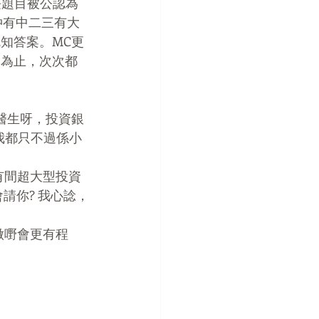
E長題目被公認為
；仲有中二三有大
就知答案。MC更
案啱為止，次次都
係醫生呀，投資銀
我都只不過係小
有間超大型投資
我會請你? 我心諗，
做嘢會更有程