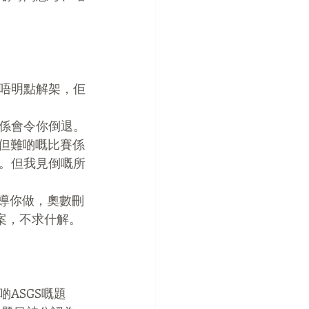
唔明點解架，佢
係會令你倒退。
，但難啲嘅比賽係
。但我見倒嘅所
引導你做，奧數刪
答案，不求什解。
 呀呢啲ASGS嘅題