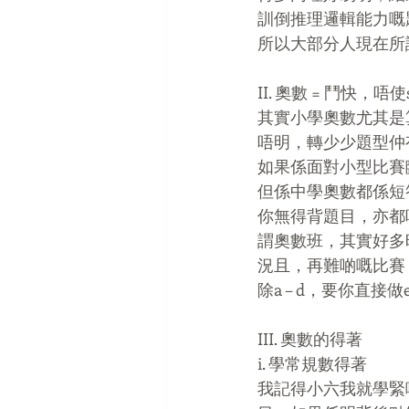
訓倒推理邏輯能力嘅
所以大部分人現在所
II. 奧數 = 鬥快，唔使
其實小學奧數尤其是
唔明，轉少少題型仲
如果係面對小型比賽
但係中學奧數都係短答
你無得背題目，亦都
謂奧數班，其實好多
況且，再難啲嘅比賽，
除a – d，要你直
III. 奧數的得著
i. 學常規數得著
我記得小六我就學緊啲3 + 9 