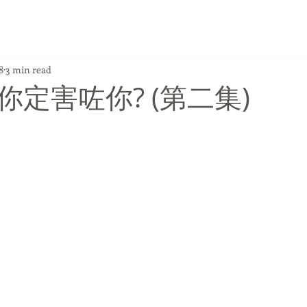
8
3 min read
定害咗你? (第二集)