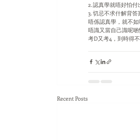
2. 認真學就唔好怕
3. 切忌不求什解背答
唔係認真學，就不如
唔識又當自己識呢啲
考D又考4，到時得不
Recent Posts