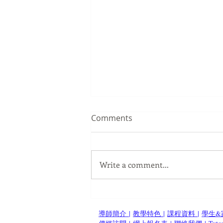
Comments
Write a comment...
<<香港數學教育由頭至尾全方
位的失敗(一) – 制度的問題>>
導師簡介
|
教學特色
|
課程資料
|
學生&